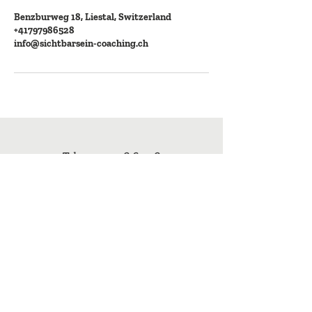
Benzburweg 18, Liestal, Switzerland
+41797986528
info@sichtbarsein-coaching.ch
Tel +41 79 798 65 28
info (at) sichtbarsein-coaching.ch
© 2026 Sichtbarsein Coaching, Regula
Dettwiler