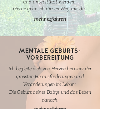
und unterstützt werden.
Gerne gehe ich diesen Weg mit dir.
mehr erfahren
MENTALE GEBURTS-
VORBEREITUNG
Ich begleite dich von Herzen bei einer der
grössten Herausforderungen und
Veränderungen im Leben:
Die Geburt deines Babys und das Leben
danach.
mehr erfahren